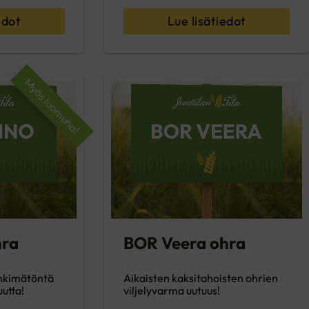
edot
Lue lisätiedot
Myös luomuna!
hra
BOR Veera ohra
inkimätöntä
Aikaisten kaksitahoisten ohrien
uutta!
viljelyvarma uutuus!