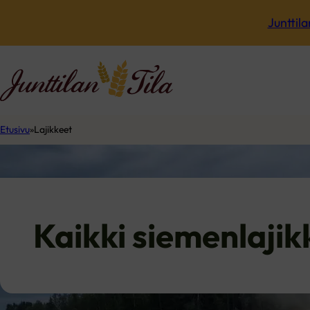
Junttila
Etusivu
Lajikkeet
Kaikki siemenlajik