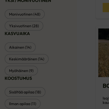
YKSI / MONIVUOTINEN
YKSI / MONIVUOTINEN
Monivuotinen
(48)
Yksivuotinen
(28)
KASVUAIKA
KASVUAIKA
Aikainen
(14)
Keskimääräinen
(14)
Myöhäinen
(9)
KOOSTUMUS
BO
KOOSTUMUS
Sisältää apilaa
(18)
Iso
kau
Ilman apilaa
(11)