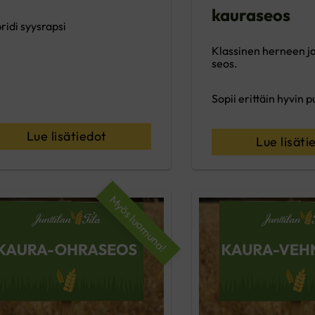
kauraseos
ridi syysrapsi
Klassinen herneen j
seos.
Sopii erittäin hyvin p
Lue lisätiedot
Lue lisäti
Myös luomuna!