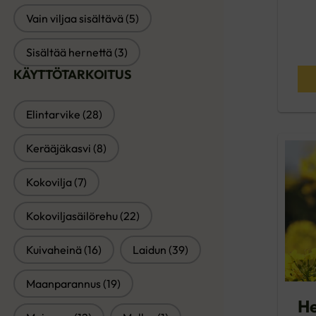
Vain viljaa sisältävä
(5)
Sisältää hernettä
(3)
KÄYTTÖTARKOITUS
KÄYTTÖTARKOITUS
Elintarvike
(28)
Kerääjäkasvi
(8)
Kokovilja
(7)
Kokoviljasäilörehu
(22)
Kuivaheinä
(16)
Laidun
(39)
Maanparannus
(19)
He