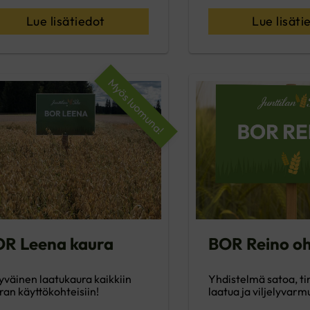
Lue lisätiedot
Lue lisäti
Myös luomuna!
R Leena kaura
BOR Reino o
jyväinen laatukaura kaikkiin
Yhdistelmä satoa, t
ran käyttökohteisiin!
laatua ja viljelyvarm