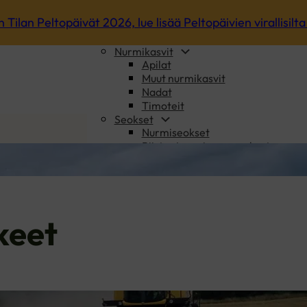
Kevätrapsit
n Tilan Peltopäivät 2026, lue lisää Peltopäivien virallisilta 
Kevätrypsit
Syysöljykasvit
Nurmikasvit
Apilat
Muut nurmikasvit
Nadat
Timoteit
Seokset
Nurmiseokset
Riista- ja maisemaseokset
Viljaseokset ja Vilja-Palkokasvise
Maanparannus- ja saneerauskasvit
Luomu
Oma siemenseos
Ajankohtaista
keet
Sopimusviljely
Tietoa meistä
Usein kysytyt
Yhteystiedot