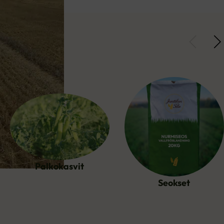
Palkokasvit
Seokset