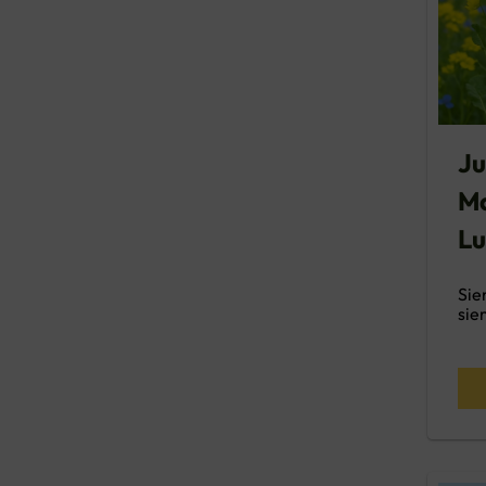
Ju
M
L
Sie
sie