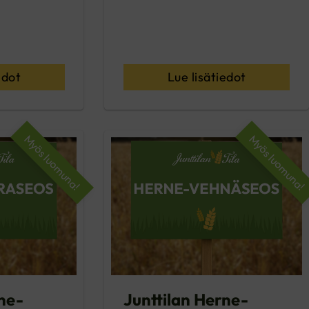
edot
Lue lisätiedot
Myös luomuna!
Myös luomuna!
ne-
Junttilan Herne-