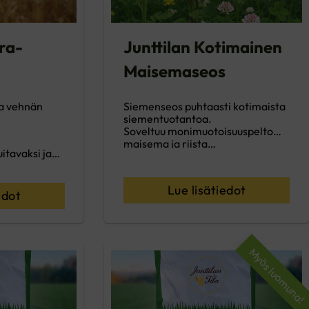
ra-
Junttilan Kotimainen
Maisemaseos
ja vehnän
Siemenseos puhtaasti kotimaista
siementuotantoa.
Soveltuu monimuotoisuuspelto
maisema ja riista…
uitavaksi ja…
Lue lisätiedot
edot
Myös luomuna!