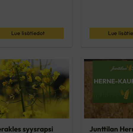
Lue lisätiedot
Lue lisäti
rakles syysrapsi
Junttilan Her