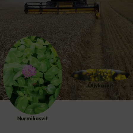
Öljykasvit
Nurmikasvit