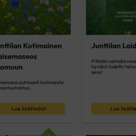
nttilan Kotimainen
Junttilan Lai
aisemaseos
Pitkään samalla resep
uomuun
hyväksi todettu talla
seos!
menseos puhtaasti kotimaista
mentuotantoa.
Lue lisätiedot
Lue lisäti