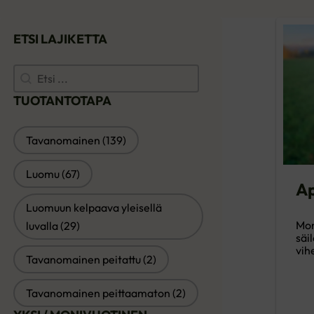
ETSI LAJIKETTA
Etsi lajiketta
ETSI LAJIKETTA
TUOTANTOTAPA
TUOTANTOTAPA
Tavanomainen
(139)
Luomu
(67)
Ap
Luomuun kelpaava yleisellä
Mon
luvalla
(29)
säi
vih
Tavanomainen peitattu
(2)
Tavanomainen peittaamaton
(2)