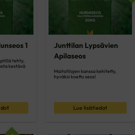
dunseos 1
Junttilan Lypsävien
Apilaseos
tillä tehty,
usta kestävä
Maitotilojen kanssa kehitetty,
hyväksi koettu seos!
edot
Lue lisätiedot