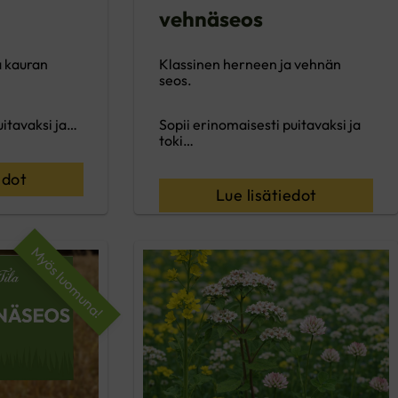
vehnäseos
a kauran
Klassinen herneen ja vehnän
seos.
uitavaksi ja…
Sopii erinomaisesti puitavaksi ja
toki…
edot
Lue lisätiedot
Myös luomuna!