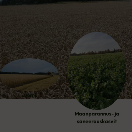
Selaa tuotekategorioita
Luomu
Maanparannus- ja
saneerauskasvit