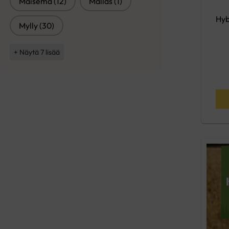
Maisema
(12)
Mallas
(1)
Hyb
Mylly
(30)
+ Näytä 7 lisää