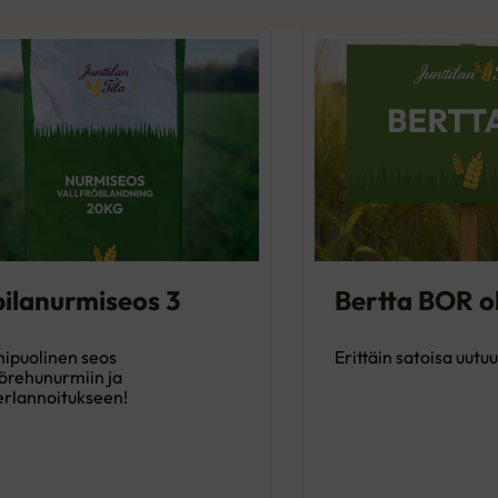
ilanurmiseos 3
Bertta BOR o
ipuolinen seos
Erittäin satoisa uutuu
lörehunurmiin ja
erlannoitukseen!