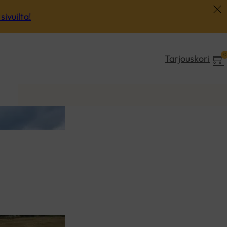
sivuilta!
0
Tarjouskori
okset