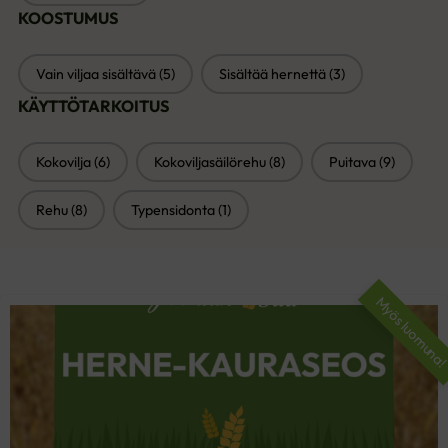
KOOSTUMUS
KOOSTUMUS
Vain viljaa sisältävä
(5)
Sisältää hernettä
(3)
KÄYTTÖTARKOITUS
KÄYTTÖTARKOITUS
Kokovilja
(6)
Kokoviljasäilörehu
(8)
Puitava
(9)
Rehu
(8)
Typensidonta
(1)
Myös luomuna