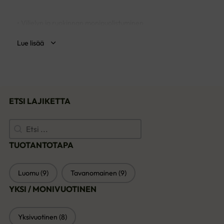
• Viljelyn ja ruokinnan monipuolistuminen
• Laatua ja maittavuutta rehusatoon
• Satovarmuutta vaihteleviin olosuhteisiin
Lue lisää
• Vilja-palkokasviseoksilla typpi- ja valkuaisomavaraisuutta
ETSI LAJIKETTA
Etsi lajiketta
ETSI LAJIKETTA
TUOTANTOTAPA
TUOTANTOTAPA
Luomu
(9)
Tavanomainen
(9)
YKSI / MONIVUOTINEN
YKSI / MONIVUOTINEN
Yksivuotinen
(8)