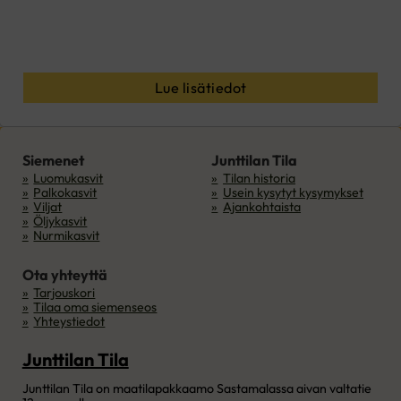
Lue lisätiedot
Siemenet
Junttilan Tila
Luomukasvit
Tilan historia
Palkokasvit
Usein kysytyt kysymykset
Viljat
Ajankohtaista
Öljykasvit
Nurmikasvit
Ota yhteyttä
Tarjouskori
Tilaa oma siemenseos
Yhteystiedot
Junttilan Tila
Junttilan Tila on maatilapakkaamo Sastamalassa aivan valtatie