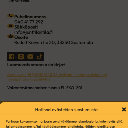
12:n varrella.
Puhelinnumero
040 41 77 292
Sähköposti
info@junttilantila.fi
Osoite
Rudolf Koivun tie 20, 38250 Sastamala
Seuraa meitä Facebookissa
Seuraa meitä Instagramissa
Seuraa meitä YouTubessa
Seuraa meitä TikTokissa
Luomuvalvonnan asiakirjat
Asetuksen (EU) 2018/848 35 artiklan 1 kohdan mukainen
toimijan asiakirjaselvitys
Valvontaviranomaisen tunnus FI-EKO-201
Hallinnoi evästeiden suostumusta
Copyright 2026 © Junttilan Tila. Sivuston toteutus
Muutos Digital
Parhaan kokemuksen tarjoamiseksi käytämme teknologioita, kuten evästeitä,
tallentaaksemme ja/tai käyttääksemme laitetietoja. Näiden tekniikoiden