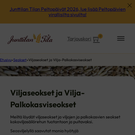
Junttilan Tilan Peltopäivät 2026, lue lisää Peltopäivien
virallisilta sivuilta!
0
Tarjouskori
Etusivu
Seokset
Viljaseokset ja Vilja-Palkokasviseokset
Viljaseokset ja Vilja-
Palkokasviseokset
Meiltä löydät viljaseokset ja viljojen ja palkokasvien seokset
kokoviljasäilörehun tuotantoon ja puitavaksi.
Seosviljelyllä saavutat monia hyötyjä