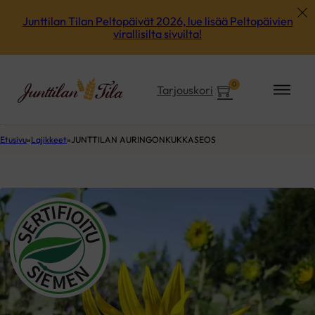
Junttilan Tilan Peltopäivät 2026, lue lisää Peltopäivien
virallisilta sivuilta!
0
Tarjouskori
Etusivu
Lajikkeet
JUNTTILAN AURINGONKUKKASEOS