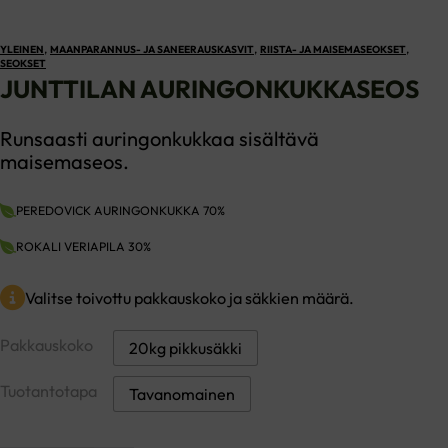
,
,
,
YLEINEN
MAANPARANNUS- JA SANEERAUSKASVIT
RIISTA- JA MAISEMASEOKSET
SEOKSET
JUNTTILAN AURINGONKUKKASEOS
Runsaasti auringonkukkaa sisältävä
maisemaseos.
PEREDOVICK AURINGONKUKKA 70%
ROKALI VERIAPILA 30%
Valitse toivottu pakkauskoko ja säkkien määrä.
Pakkauskoko
20kg pikkusäkki
Tuotantotapa
Tavanomainen