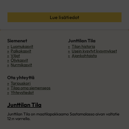
Lue lisätiedot
Siemenet
Junttilan Tila
Luomukasvit
Tilan historia
Palkokasvit
Usein kysytyt kysymykset
Viljat
Ajankohtaista
Öljykasvit
Nurmikasvit
Ota yhteyttä
Tarjouskori
Tilaa oma siemenseos
Yhteystiedot
Junttilan Tila
Junttilan Tila on maatilapakkaamo Sastamalassa aivan valtatie
12:n varrella.