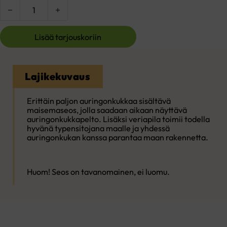
JUNTTILAN AURINGONKUKKASEOS määrä
Lisää tarjouskoriin
Lajikekuvaus
Erittäin paljon auringonkukkaa sisältävä
maisemaseos, jolla saadaan aikaan näyttävä
auringonkukkapelto. Lisäksi veriapila toimii todella
hyvänä typensitojana maalle ja yhdessä
auringonkukan kanssa parantaa maan rakennetta.
Huom! Seos on tavanomainen, ei luomu.