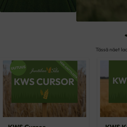
Tässä näet la
KWS Cursor
KWS K