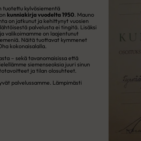
on tuotettu kylvösiementä
 on
kunniakirja vuodelta 1950
. Mauno
ta on jatkunut ja kehittynyt vuosien
htöisestä palvelusta ei tingitä. Lisäksi
 ja valikoimamme on laajentunut
 siemeniä. Näitä tuottavat kymmenet
ha kokonaisalalla.
sta – sekä tavanomaisissa että
ielellämme siemenseoksia juuri sinun
totavoitteet ja tilan olosuhteet.
yvät palvelussamme. Lämpimästi