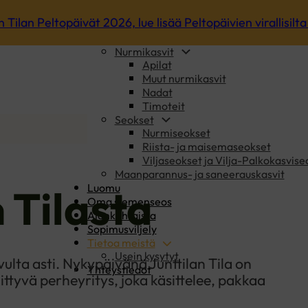
Kevätrapsit
n Tilan Peltopäivät 2026, lue lisää Peltopäivien virallisilta 
Kevätrypsit
Syysöljykasvit
Nurmikasvit
Apilat
Muut nurmikasvit
Nadat
Timoteit
Seokset
Nurmiseokset
Riista- ja maisemaseokset
Viljaseokset ja Vilja-Palkokasvise
Maanparannus- ja saneerauskasvit
Luomu
 Tilasta
Oma siemenseos
Ajankohtaista
Sopimusviljely
Tietoa meistä
Usein kysytyt
vulta asti. Nykypäivänä Junttilan Tila on
Yhteystiedot
ttyvä perheyritys, joka käsittelee, pakkaa