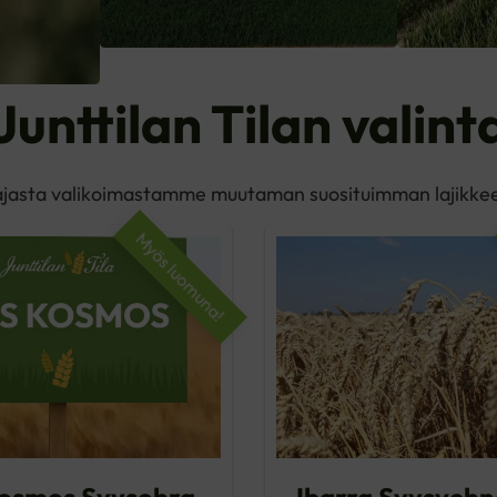
Junttilan Tilan valint
ajasta valikoimastamme muutaman suosituimman lajikkee
Myös luomuna!
osmos Syysohra
Ibarra Syysvehn