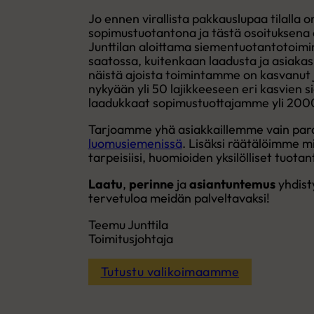
Jo ennen virallista pakkauslupaa tilalla 
sopimustuotantona ja tästä osoituksena
Junttilan aloittama siementuotantotoimin
saatossa, kuitenkaan laadusta ja asiakaslä
näistä ajoista toimintamme on kasvanut
nykyään yli 50 lajikkeeseen eri kasvien
laadukkaat sopimustuottajamme yli 2000
Tarjoamme yhä asiakkaillemme vain para
luomusiemenissä
. Lisäksi räätälöimme m
tarpeisiisi, huomioiden yksilölliset tuotan
Laatu
,
perinne
ja
asiantuntemus
yhdist
tervetuloa meidän palveltavaksi!
Teemu Junttila
Toimitusjohtaja
Tutustu valikoimaamme