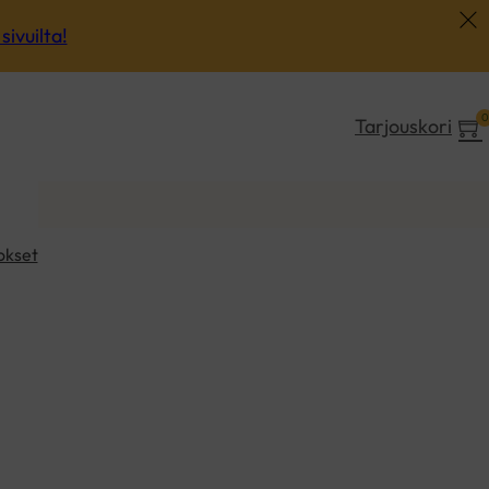
sivuilta!
0
Tarjouskori
okset