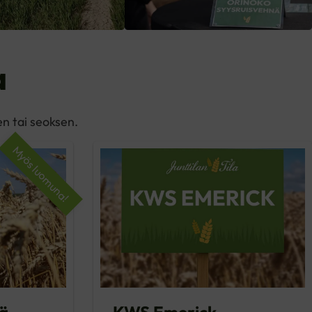
a
n tai seoksen.
Myös luomuna!
ä
KWS Emerick