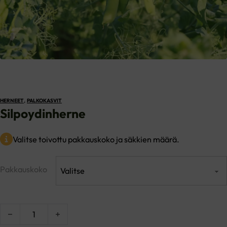
,
HERNEET
PALKOKASVIT
Silpoydinherne
Valitse toivottu pakkauskoko ja säkkien määrä.
Pakkauskoko
Silpoydinherne määrä