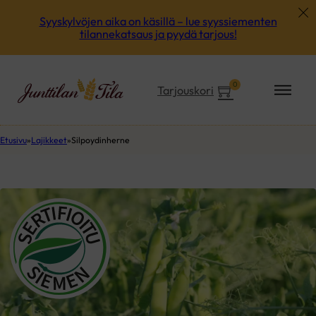
Syyskylvöjen aika on käsillä – lue syyssiementen
tilannekatsaus ja pyydä tarjous!
0
Tarjouskori
Etusivu
Lajikkeet
Silpoydinherne