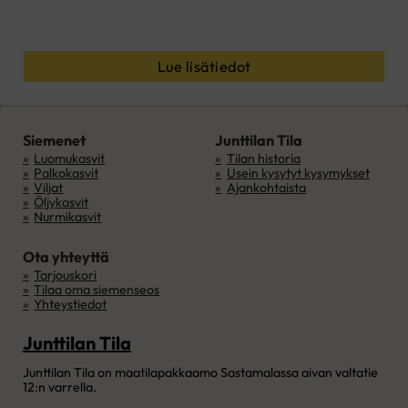
Lue lisätiedot
Siemenet
Junttilan Tila
Luomukasvit
Tilan historia
Palkokasvit
Usein kysytyt kysymykset
Viljat
Ajankohtaista
Öljykasvit
Nurmikasvit
Ota yhteyttä
Tarjouskori
Tilaa oma siemenseos
Yhteystiedot
Junttilan Tila
Junttilan Tila on maatilapakkaamo Sastamalassa aivan valtatie
12:n varrella.