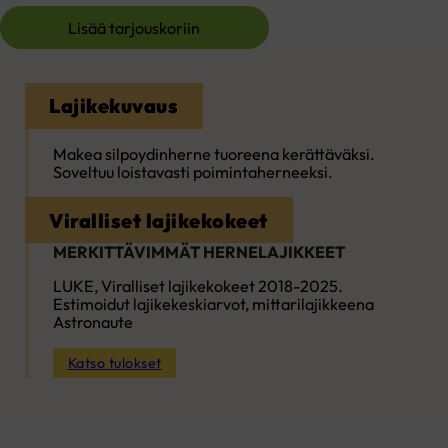
Lisää tarjouskoriin
Lajikekuvaus
Makea silpoydinherne tuoreena kerättäväksi.
Soveltuu loistavasti poimintaherneeksi.
Viralliset lajikekokeet
MERKITTÄVIMMÄT HERNELAJIKKEET
LUKE, Viralliset lajikekokeet 2018-2025.
Estimoidut lajikekeskiarvot, mittarilajikkeena
Astronaute
Katso tulokset