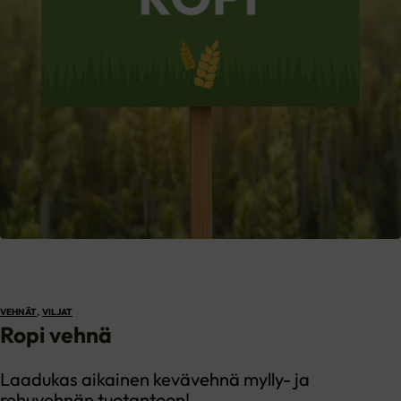
,
VEHNÄT
VILJAT
Ropi vehnä
Laadukas aikainen kevävehnä mylly- ja
rehuvehnän tuotantoon!