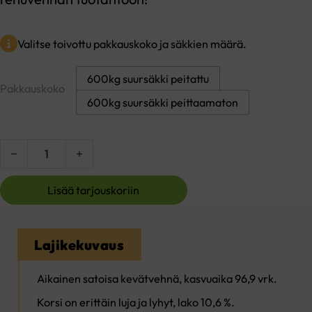
Valitse toivottu pakkauskoko ja säkkien määrä.
600kg suursäkki peitattu
Pakkauskoko
600kg suursäkki peittaamaton
Ropi vehnä määrä
Lisää tarjouskoriin
Lajikekuvaus
Aikainen satoisa kevätvehnä, kasvuaika 96,9 vrk.
Korsi on erittäin luja ja lyhyt, lako 10,6 %.