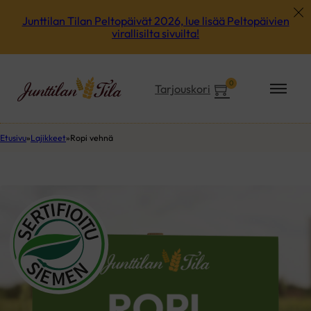
Junttilan Tilan Peltopäivät 2026, lue lisää Peltopäivien
virallisilta sivuilta!
0
Tarjouskori
Etusivu
Lajikkeet
Ropi vehnä