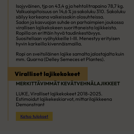
Isojyväinen, tjp on 43,4 g ja hehtolitrapaino 78,7 kg.
Valkuaispitoisuus on 14,6 % ja sakoluku 310. Sakoluku
säilyy korkeana vaikeissakin olosuhteissa.
Sadon ja kasvuajan suhde on parhaimpien joukossa
virallisen lajikekokeen suorittaneista lajikkeista.
Ropilla on erittäin hyvä taudinkestävyys.
Suositellaan vyöhykkeille I-III. Menestyy erityisen
hyvin karkeilla kivennäismailla.
Ropi on sveitsiläinen lajike samalta jalostajalta kuin
mm. Quarna (Delley Semeces et Plantes).
Viralliset lajikekokeet
MERKITTÄVIMMÄT KEVÄTVEHNÄLAJIKKEET
LUKE, Viralliset lajikekokeet 2018-2025.
Estimoidut lajikekeskiarvot, mittarilajikkeena
Demonstrant
Katso tulokset