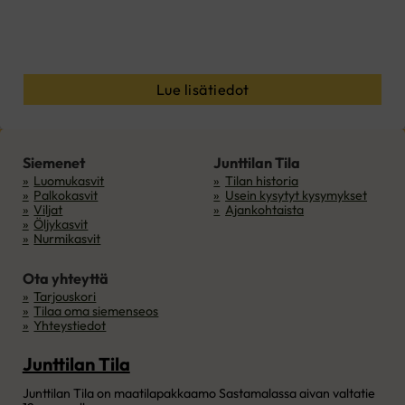
Lue lisätiedot
Siemenet
Junttilan Tila
Luomukasvit
Tilan historia
Palkokasvit
Usein kysytyt kysymykset
Viljat
Ajankohtaista
Öljykasvit
Nurmikasvit
Ota yhteyttä
Tarjouskori
Tilaa oma siemenseos
Yhteystiedot
Junttilan Tila
Junttilan Tila on maatilapakkaamo Sastamalassa aivan valtatie