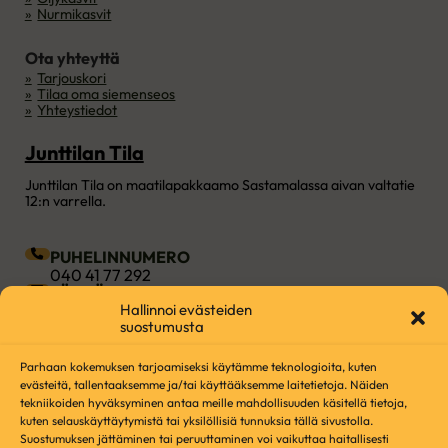
Nurmikasvit
Ota yhteyttä
Tarjouskori
Tilaa oma siemenseos
Yhteystiedot
Junttilan Tila
Junttilan Tila on maatilapakkaamo Sastamalassa aivan valtatie
12:n varrella.
PUHELINNUMERO
040 41 77 292
SÄHKÖPOSTI
Hallinnoi evästeiden
info@junttilantila.fi
suostumusta
OSOITE
Rudolf Koivun tie 20, 38250 Sastamala
Parhaan kokemuksen tarjoamiseksi käytämme teknologioita, kuten
evästeitä, tallentaaksemme ja/tai käyttääksemme laitetietoja. Näiden
Seuraa meitä Facebookissa
Seuraa meitä Instagramissa
Seuraa meitä YouTubessa
Seuraa meitä TikTokissa
tekniikoiden hyväksyminen antaa meille mahdollisuuden käsitellä tietoja,
kuten selauskäyttäytymistä tai yksilöllisiä tunnuksia tällä sivustolla.
Luomuvalvonnan asiakirjat
Suostumuksen jättäminen tai peruuttaminen voi vaikuttaa haitallisesti