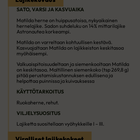
SATO, VARSI JA KASVUAIKA
Matilda herne on huippusatoisa, nykyaikainen
hernelajike.
Sadon suhdeluku on 14% mittarilajike
Astronautea korkeampi.
Matilda on varreltaan kohtuullisen kestävä.
Kasvuajaltaan Matilda on lajikkeiston keskitasoa
myöhäisempi.
Valkuaispitoisuudeltaan ja siemenkooltaan Matilda
on keskitasoa.
Maltillinen siemenkoko (tsp 269,8 g)
pitää perustamiskustannuksen edullisena ja
helpottaa puinnissa ja kuivauksessa
KÄYTTÖTARKOITUS
Ruokaherne, rehut.
VILJELYSUOSITUS
Lajiketta suositellaan vyöhykkeille I – III.
Viralliset lajikekokeet