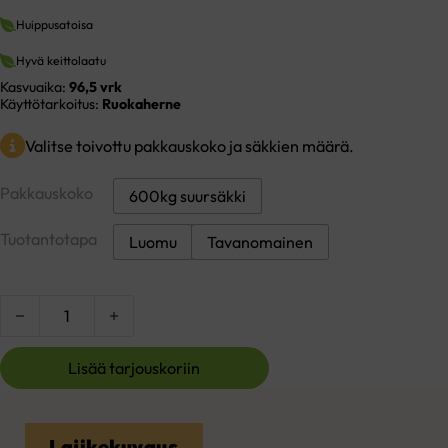
Huippusatoisa
Hyvä keittolaatu
Kasvuaika:
96,5 vrk
Käyttötarkoitus:
Ruokaherne
Valitse toivottu pakkauskoko ja säkkien määrä.
Pakkauskoko
600kg suursäkki
Tuotantotapa
Luomu
Tavanomainen
MatildaBOR Herne määrä
Lisää tarjouskoriin
Lajikekuvaus