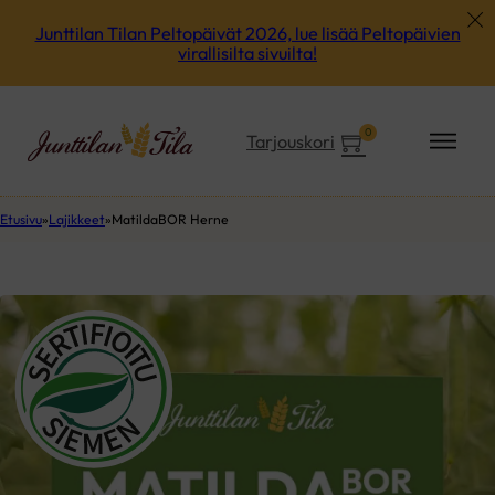
Junttilan Tilan Peltopäivät 2026, lue lisää Peltopäivien
virallisilta sivuilta!
0
Tarjouskori
Etusivu
Lajikkeet
MatildaBOR Herne