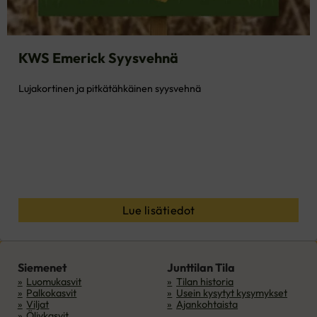
KWS Emerick Syysvehnä
Lujakortinen ja pitkätähkäinen syysvehnä
Lue lisätiedot
Siemenet
Junttilan Tila
Luomukasvit
Tilan historia
Palkokasvit
Usein kysytyt kysymykset
Viljat
Ajankohtaista
Öljykasvit