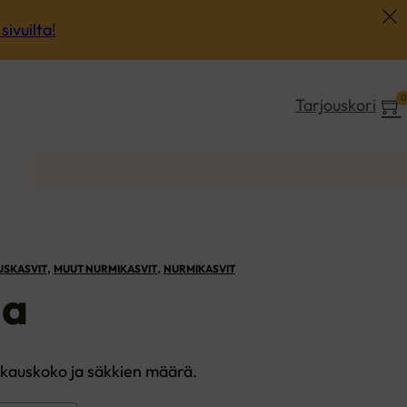
sivuilta!
0
Tarjouskori
okset
,
,
USKASVIT
MUUT NURMIKASVIT
NURMIKASVIT
na
akkauskoko ja säkkien määrä.