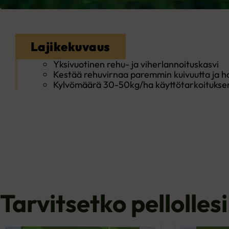
Lajikekuvaus
Yksivuotinen rehu- ja viherlannoituskasvi
Kestää rehuvirnaa paremmin kuivuutta ja 
Kylvömäärä 30-50kg/ha käyttötarkoituks
Tarvitsetko pellolles