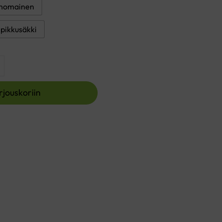
nomainen
pikkusäkki
rjouskoriin