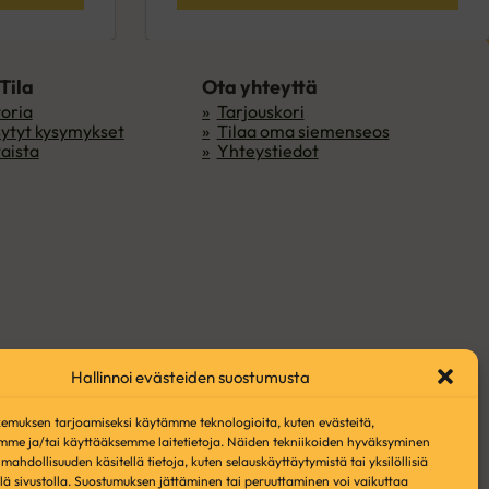
 Tila
Ota yhteyttä
toria
Tarjouskori
sytyt kysymykset
Tilaa oma siemenseos
aista
Yhteystiedot
Hallinnoi evästeiden suostumusta
muksen tarjoamiseksi käytämme teknologioita, kuten evästeitä,
mme ja/tai käyttääksemme laitetietoja. Näiden tekniikoiden hyväksyminen
mahdollisuuden käsitellä tietoja, kuten selauskäyttäytymistä tai yksilöllisiä
llä sivustolla. Suostumuksen jättäminen tai peruuttaminen voi vaikuttaa