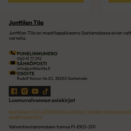
Junttilan Tila
Junttilan Tila on maatilapakkaamo Sastamalassa aivan valt
varrella.
PUHELINNUMERO
040 41 77 292
SÄHKÖPOSTI
info@junttilantila.fi
OSOITE
Rudolf Koivun tie 20, 38250 Sastamala
Seuraa meitä Facebookissa
Seuraa meitä Instagramissa
Seuraa meitä YouTubessa
Seuraa meitä TikTokissa
Luomuvalvonnan asiakirjat
Asetuksen (EU) 2018/848 35 artiklan 1 kohdan mukainen to
asiakirjaselvitys
Valvontaviranomaisen tunnus FI-EKO-201