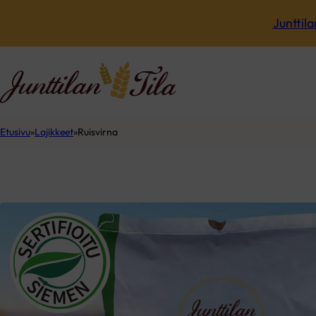
Junttila
Etusivu
Lajikkeet
Ruisvirna