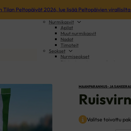
Kevätrapsit
n Tilan Peltopäivät 2026, lue lisää Peltopäivien virallisilta 
Kevätrypsit
Syysöljykasvit
Nurmikasvit
Apilat
Muut nurmikasvit
Nadat
Timoteit
Seokset
Nurmiseokset
Riista- ja maisemaseokset
Viljaseokset ja Vilja-Palkokasvise
Maanparannus- ja saneerauskasvit
Luomu
Oma siemenseos
MAANPARANNUS- JA SANEERA
Ajankohtaista
Ruisvir
Sopimusviljely
Tietoa meistä
Usein kysytyt
Yhteystiedot
Valitse toivottu p