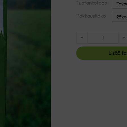
Tuotantotapa
Tava
Pakkauskoko
25kg 
Ruisvirna määrä
Lisää ta