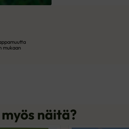
happamuutta
en mukaan
i myös näitä?