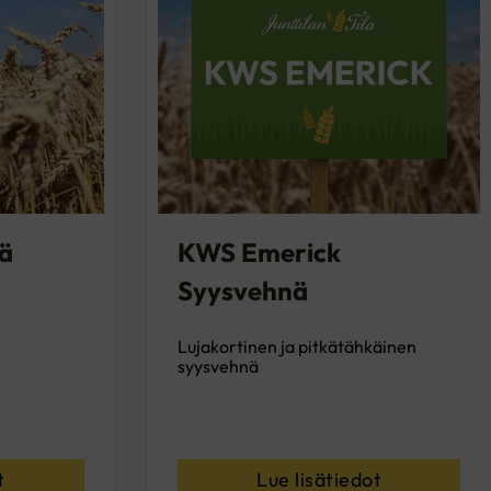
ä
KWS Emerick
Syysvehnä
Lujakortinen ja pitkätähkäinen
syysvehnä
t
Lue lisätiedot