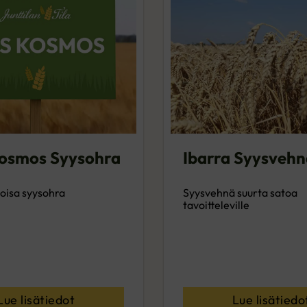
osmos Syysohra
Ibarra Syysvehn
toisa syysohra
Syysvehnä suurta satoa
tavoitteleville
Lue lisätiedot
Lue lisätiedo