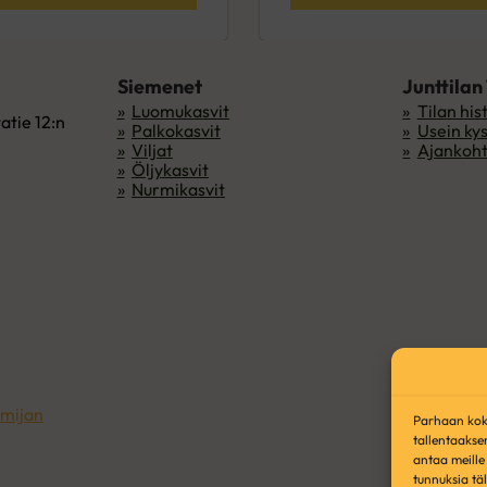
Siemenet
Junttilan
Luomukasvit
Tilan his
atie 12:n
Palkokasvit
Usein ky
Viljat
Ajankoht
Öljykasvit
Nurmikasvit
imijan
Parhaan koke
tallentaakse
antaa meille 
tunnuksia tä