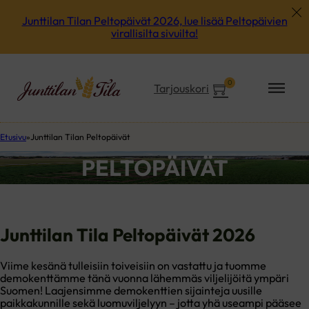
Junttilan Tilan Peltopäivät 2026, lue lisää Peltopäivien
virallisilta sivuilta!
0
Tarjouskori
Etusivu
Junttilan Tilan Peltopäivät
PELTOPÄIVÄT
Junttilan Tila Peltopäivät 2026
Viime kesänä tulleisiin toiveisiin on vastattu ja tuomme
demokenttämme tänä vuonna lähemmäs viljelijöitä ympäri
Suomen! Laajensimme demokenttien sijainteja uusille
paikkakunnille sekä luomuviljelyyn – jotta yhä useampi pääsee