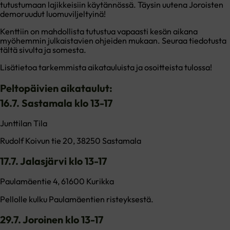
tutustumaan lajikkeisiin käytännössä. Täysin uutena Joroisten
demoruudut luomuviljeltyinä!
Kenttiin on mahdollista tutustua vapaasti kesän aikana
myöhemmin julkaistavien ohjeiden mukaan. Seuraa tiedotusta
tältä sivulta ja somesta.
Lisätietoa tarkemmista aikatauluista ja osoitteista tulossa!
Peltopäivien aikataulut:
16.7. Sastamala klo 13-17
Junttilan Tila
Rudolf Koivun tie 20, 38250 Sastamala
17.7. Jalasjärvi klo 13-17
Paulamäentie 4, 61600 Kurikka
Pellolle kulku Paulamäentien risteyksestä.
29.7. Joroinen klo 13-17