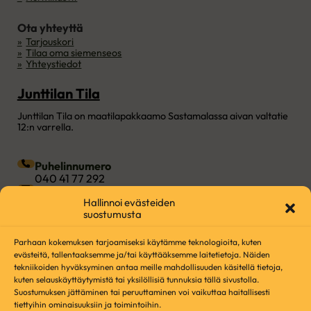
Ota yhteyttä
Tarjouskori
Tilaa oma siemenseos
Yhteystiedot
Junttilan Tila
Junttilan Tila on maatilapakkaamo Sastamalassa aivan valtatie
12:n varrella.
Puhelinnumero
040 41 77 292
Sähköposti
Hallinnoi evästeiden
info@junttilantila.fi
suostumusta
Osoite
Rudolf Koivun tie 20, 38250 Sastamala
Parhaan kokemuksen tarjoamiseksi käytämme teknologioita, kuten
evästeitä, tallentaaksemme ja/tai käyttääksemme laitetietoja. Näiden
Seuraa meitä Facebookissa
Seuraa meitä Instagramissa
Seuraa meitä YouTubessa
Seuraa meitä TikTokissa
tekniikoiden hyväksyminen antaa meille mahdollisuuden käsitellä tietoja,
kuten selauskäyttäytymistä tai yksilöllisiä tunnuksia tällä sivustolla.
Luomuvalvonnan asiakirjat
Suostumuksen jättäminen tai peruuttaminen voi vaikuttaa haitallisesti
tiettyihin ominaisuuksiin ja toimintoihin.
Asetuksen (EU) 2018/848 35 artiklan 1 kohdan mukainen